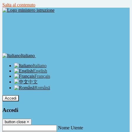
Salta al contenuto
Italiano
Italiano
English
Français
中文
Română
Accedi
Accedi
button close
×
Nome Utente