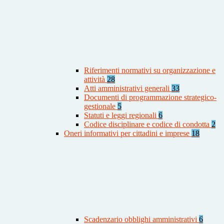
Riferimenti normativi su organizzazione e
attività
28
Atti amministrativi generali
33
Documenti di programmazione strategico-
gestionale
5
Statuti e leggi regionali
6
Codice disciplinare e codice di condotta
2
Oneri informativi per cittadini e imprese
18
Scadenzario obblighi amministrativi
6