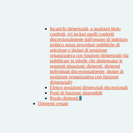
Incarichi dirigenziali, a qualsiasi titolo
conferiti, ivi inclusi quelli conferiti
discrezionalmente dall'organo di indirizzo
politico senza procedure pubbliche di
selezione e titolari di posizione
organizzativa con funzioni dirigenziali (da
pubblicare in tabelle che distinguano le
seguenti situazioni: dirigenti, dirigenti
individuati discrezionalmente, titolari di
posizione organizzativa con funzioni
dirigenziali)
Elenco posizioni dirigenziali discrezionali
Posti di funzione disponibili
Ruolo dirigenti
8
Dirigenti cessati