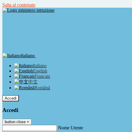
Salta al contenuto
Italiano
Italiano
English
Français
中文
Română
Accedi
Accedi
button close
×
Nome Utente