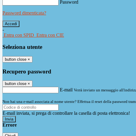
Password
Password dimenticata?
-
Entra con SPID
Entra con CIE
Seleziona utente
button close
×
Recupero password
button close
×
E-mail
Verrà inviato un messaggio all'indirizz
Non hai una e-mail associata al nome utente? Effettua il reset della password tram
E-mail inviata, si prega di controllare la casella di posta elettronica!
Errore
Chiudi