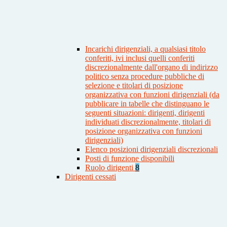
Incarichi dirigenziali, a qualsiasi titolo
conferiti, ivi inclusi quelli conferiti
discrezionalmente dall'organo di indirizzo
politico senza procedure pubbliche di
selezione e titolari di posizione
organizzativa con funzioni dirigenziali (da
pubblicare in tabelle che distinguano le
seguenti situazioni: dirigenti, dirigenti
individuati discrezionalmente, titolari di
posizione organizzativa con funzioni
dirigenziali)
Elenco posizioni dirigenziali discrezionali
Posti di funzione disponibili
Ruolo dirigenti
8
Dirigenti cessati