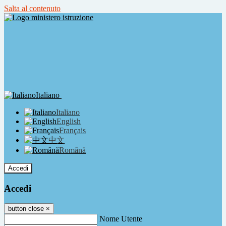
Salta al contenuto
Italiano
Italiano
English
Français
中文
Română
Accedi
Accedi
button close
×
Nome Utente