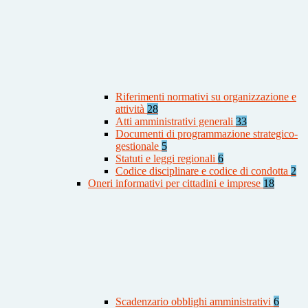
Riferimenti normativi su organizzazione e
attività
28
Atti amministrativi generali
33
Documenti di programmazione strategico-
gestionale
5
Statuti e leggi regionali
6
Codice disciplinare e codice di condotta
2
Oneri informativi per cittadini e imprese
18
Scadenzario obblighi amministrativi
6