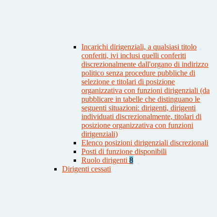
Incarichi dirigenziali, a qualsiasi titolo
conferiti, ivi inclusi quelli conferiti
discrezionalmente dall'organo di indirizzo
politico senza procedure pubbliche di
selezione e titolari di posizione
organizzativa con funzioni dirigenziali (da
pubblicare in tabelle che distinguano le
seguenti situazioni: dirigenti, dirigenti
individuati discrezionalmente, titolari di
posizione organizzativa con funzioni
dirigenziali)
Elenco posizioni dirigenziali discrezionali
Posti di funzione disponibili
Ruolo dirigenti
8
Dirigenti cessati