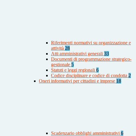
Riferimenti normativi su organizzazione e
attività
28
Atti amministrativi generali
33
Documenti di programmazione strategico-
gestionale
5
Statuti e leggi regionali
6
Codice disciplinare e codice di condotta
2
Oneri informativi per cittadini e imprese
18
Scadenzario obblighi amministrativi
6