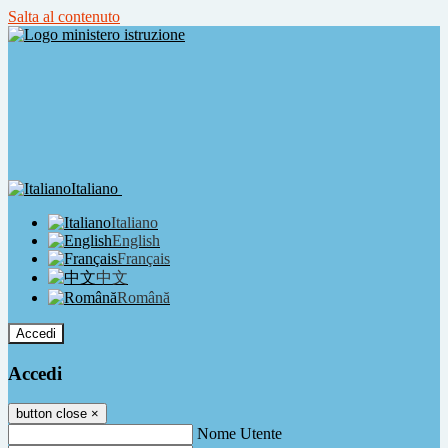
Salta al contenuto
Italiano
Italiano
English
Français
中文
Română
Accedi
Accedi
button close
×
Nome Utente