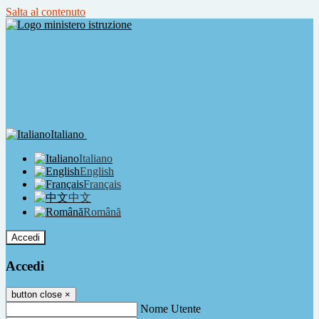
Salta al contenuto
Italiano
Italiano
English
Français
中文
Română
Accedi
Accedi
button close
×
Nome Utente