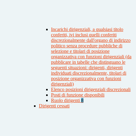
Incarichi dirigenziali, a qualsiasi titolo
conferiti, ivi inclusi quelli conferiti
discrezionalmente dall'organo di indirizzo
politico senza procedure pubbliche di
selezione e titolari di posizione
organizzativa con funzioni dirigenziali (da
pubblicare in tabelle che distinguano le
seguenti situazioni: dirigenti, dirigenti
individuati discrezionalmente, titolari di
posizione organizzativa con funzioni
dirigenziali)
Elenco posizioni dirigenziali discrezionali
Posti di funzione disponibili
Ruolo dirigenti
8
Dirigenti cessati