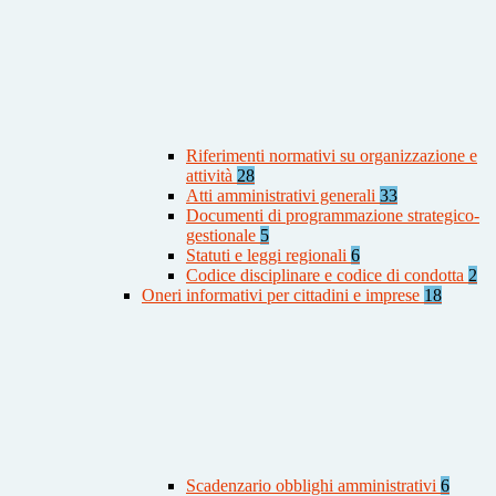
Riferimenti normativi su organizzazione e
attività
28
Atti amministrativi generali
33
Documenti di programmazione strategico-
gestionale
5
Statuti e leggi regionali
6
Codice disciplinare e codice di condotta
2
Oneri informativi per cittadini e imprese
18
Scadenzario obblighi amministrativi
6