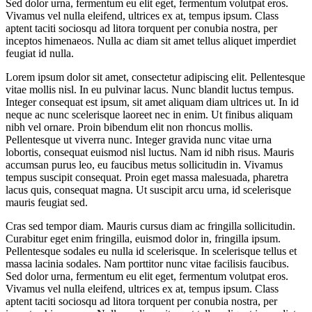
Sed dolor urna, fermentum eu elit eget, fermentum volutpat eros.
Vivamus vel nulla eleifend, ultrices ex at, tempus ipsum. Class
aptent taciti sociosqu ad litora torquent per conubia nostra, per
inceptos himenaeos. Nulla ac diam sit amet tellus aliquet imperdiet
feugiat id nulla.
Lorem ipsum dolor sit amet, consectetur adipiscing elit. Pellentesque
vitae mollis nisl. In eu pulvinar lacus. Nunc blandit luctus tempus.
Integer consequat est ipsum, sit amet aliquam diam ultrices ut. In id
neque ac nunc scelerisque laoreet nec in enim. Ut finibus aliquam
nibh vel ornare. Proin bibendum elit non rhoncus mollis.
Pellentesque ut viverra nunc. Integer gravida nunc vitae urna
lobortis, consequat euismod nisl luctus. Nam id nibh risus. Mauris
accumsan purus leo, eu faucibus metus sollicitudin in. Vivamus
tempus suscipit consequat. Proin eget massa malesuada, pharetra
lacus quis, consequat magna. Ut suscipit arcu urna, id scelerisque
mauris feugiat sed.
Cras sed tempor diam. Mauris cursus diam ac fringilla sollicitudin.
Curabitur eget enim fringilla, euismod dolor in, fringilla ipsum.
Pellentesque sodales eu nulla id scelerisque. In scelerisque tellus et
massa lacinia sodales. Nam porttitor nunc vitae facilisis faucibus.
Sed dolor urna, fermentum eu elit eget, fermentum volutpat eros.
Vivamus vel nulla eleifend, ultrices ex at, tempus ipsum. Class
aptent taciti sociosqu ad litora torquent per conubia nostra, per