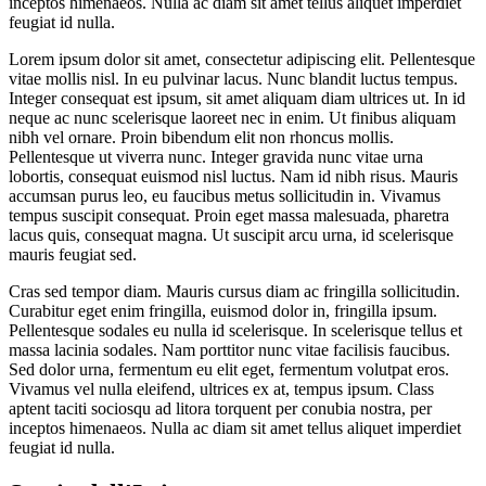
inceptos himenaeos. Nulla ac diam sit amet tellus aliquet imperdiet
feugiat id nulla.
Lorem ipsum dolor sit amet, consectetur adipiscing elit. Pellentesque
vitae mollis nisl. In eu pulvinar lacus. Nunc blandit luctus tempus.
Integer consequat est ipsum, sit amet aliquam diam ultrices ut. In id
neque ac nunc scelerisque laoreet nec in enim. Ut finibus aliquam
nibh vel ornare. Proin bibendum elit non rhoncus mollis.
Pellentesque ut viverra nunc. Integer gravida nunc vitae urna
lobortis, consequat euismod nisl luctus. Nam id nibh risus. Mauris
accumsan purus leo, eu faucibus metus sollicitudin in. Vivamus
tempus suscipit consequat. Proin eget massa malesuada, pharetra
lacus quis, consequat magna. Ut suscipit arcu urna, id scelerisque
mauris feugiat sed.
Cras sed tempor diam. Mauris cursus diam ac fringilla sollicitudin.
Curabitur eget enim fringilla, euismod dolor in, fringilla ipsum.
Pellentesque sodales eu nulla id scelerisque. In scelerisque tellus et
massa lacinia sodales. Nam porttitor nunc vitae facilisis faucibus.
Sed dolor urna, fermentum eu elit eget, fermentum volutpat eros.
Vivamus vel nulla eleifend, ultrices ex at, tempus ipsum. Class
aptent taciti sociosqu ad litora torquent per conubia nostra, per
inceptos himenaeos. Nulla ac diam sit amet tellus aliquet imperdiet
feugiat id nulla.