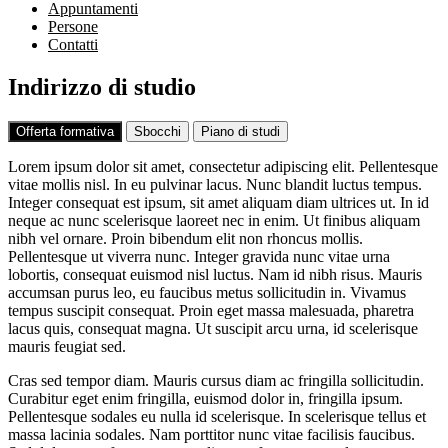
Appuntamenti
Persone
Contatti
Indirizzo di studio
Offerta formativa
Sbocchi
Piano di studi
Lorem ipsum dolor sit amet, consectetur adipiscing elit. Pellentesque
vitae mollis nisl. In eu pulvinar lacus. Nunc blandit luctus tempus.
Integer consequat est ipsum, sit amet aliquam diam ultrices ut. In id
neque ac nunc scelerisque laoreet nec in enim. Ut finibus aliquam
nibh vel ornare. Proin bibendum elit non rhoncus mollis.
Pellentesque ut viverra nunc. Integer gravida nunc vitae urna
lobortis, consequat euismod nisl luctus. Nam id nibh risus. Mauris
accumsan purus leo, eu faucibus metus sollicitudin in. Vivamus
tempus suscipit consequat. Proin eget massa malesuada, pharetra
lacus quis, consequat magna. Ut suscipit arcu urna, id scelerisque
mauris feugiat sed.
Cras sed tempor diam. Mauris cursus diam ac fringilla sollicitudin.
Curabitur eget enim fringilla, euismod dolor in, fringilla ipsum.
Pellentesque sodales eu nulla id scelerisque. In scelerisque tellus et
massa lacinia sodales. Nam porttitor nunc vitae facilisis faucibus.