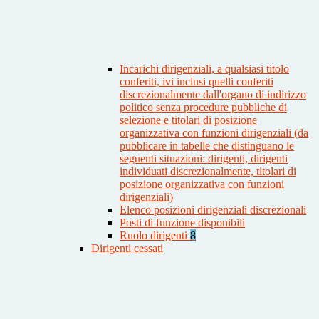
Incarichi dirigenziali, a qualsiasi titolo
conferiti, ivi inclusi quelli conferiti
discrezionalmente dall'organo di indirizzo
politico senza procedure pubbliche di
selezione e titolari di posizione
organizzativa con funzioni dirigenziali (da
pubblicare in tabelle che distinguano le
seguenti situazioni: dirigenti, dirigenti
individuati discrezionalmente, titolari di
posizione organizzativa con funzioni
dirigenziali)
Elenco posizioni dirigenziali discrezionali
Posti di funzione disponibili
Ruolo dirigenti
8
Dirigenti cessati