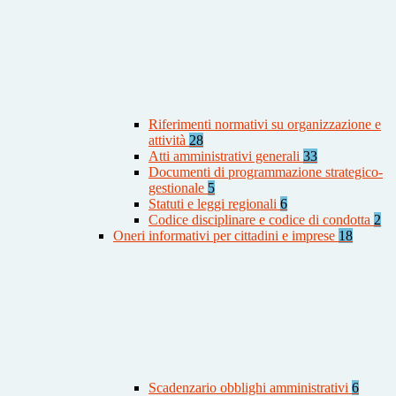
Riferimenti normativi su organizzazione e
attività
28
Atti amministrativi generali
33
Documenti di programmazione strategico-
gestionale
5
Statuti e leggi regionali
6
Codice disciplinare e codice di condotta
2
Oneri informativi per cittadini e imprese
18
Scadenzario obblighi amministrativi
6