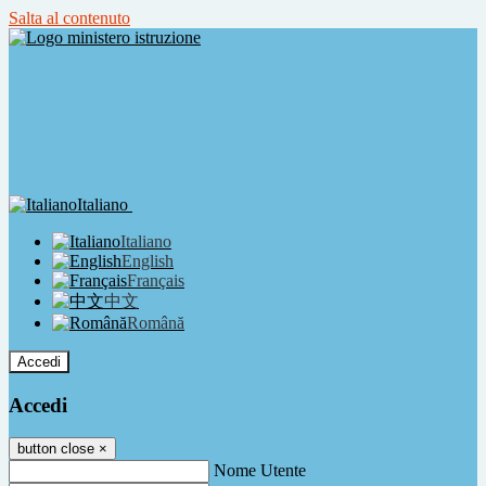
Salta al contenuto
Italiano
Italiano
English
Français
中文
Română
Accedi
Accedi
button close
×
Nome Utente