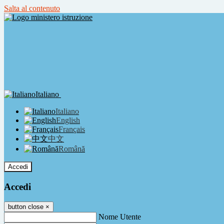
Salta al contenuto
Italiano
Italiano
English
Français
中文
Română
Accedi
Accedi
button close
×
Nome Utente