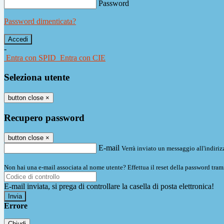
Password
Password dimenticata?
-
Entra con SPID
Entra con CIE
Seleziona utente
button close
×
Recupero password
button close
×
E-mail
Verrà inviato un messaggio all'indirizz
Non hai una e-mail associata al nome utente? Effettua il reset della password tram
E-mail inviata, si prega di controllare la casella di posta elettronica!
Errore
Chiudi