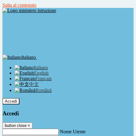
Salta al contenuto
Italiano
Italiano
English
Français
中文
Română
Accedi
Accedi
button close
×
Nome Utente