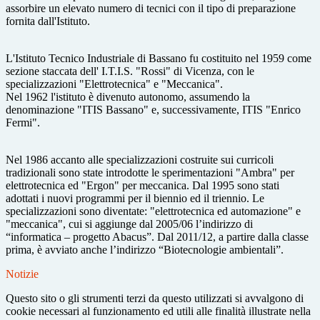
assorbire un elevato numero di tecnici con il tipo di
preparazione
fornita dall'Istituto.
L'Istituto Tecnico Industriale di Bassano fu costituito nel 1959 come
sezione staccata dell'
I.T.I.
S. "Rossi" di Vicenza, con le
specializzazioni "Elettrotecnica" e "Meccanica".
Nel 1962 l'istituto
è
divenuto autonomo, assumendo la
denominazione "ITIS Bassano" e,
successivamente, ITIS "Enrico
Fermi".
Nel 1986 accanto alle specializzazioni costruite s
ui curricoli
tradizionali sono state introdotte le
sperimentazioni "Ambra" per
elettrotecnica ed "Ergon" per meccanica. Dal 1995 sono stati
adottati i nuovi programmi per il biennio ed il triennio. Le
specializzazioni sono diventate:
"elettrotecnica ed aut
omazione" e
"meccanica", cui si aggiunge dal 2005/06 l’indirizzo di
“informatica
–
progetto Abacus”. Dal 2011/12, a partire dalla classe
prima,
è
avviato anche
l’indirizzo “Biotecnologie ambientali”.
Notizie
Questo sito o gli strumenti terzi da questo utilizzati si avvalgono di
cookie necessari al funzionamento ed utili alle finalità illustrate nella