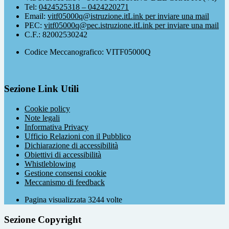
Tel:
0424525318 – 0424220271
Email:
vitf05000q@istruzione.it
Link per inviare una mail
PEC:
vitf05000q@pec.istruzione.it
Link per inviare una mail
C.F.: 82002530242
Codice Meccanografico: VITF05000Q
Sezione Link Utili
Cookie policy
Note legali
Informativa Privacy
Ufficio Relazioni con il Pubblico
Dichiarazione di accessibilità
Obiettivi di accessibilità
Whistleblowing
Gestione consensi cookie
Meccanismo di feedback
Pagina visualizzata
3244
volte
Sezione Copyright