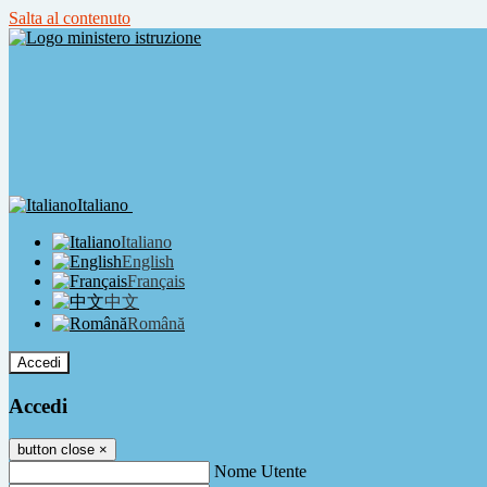
Salta al contenuto
Italiano
Italiano
English
Français
中文
Română
Accedi
Accedi
button close
×
Nome Utente