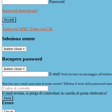
Password
Password dimenticata?
-
Entra con SPID
Entra con CIE
Seleziona utente
button close
×
Recupero password
button close
×
E-mail
Verrà inviato un messaggio all'indirizz
Non hai una e-mail associata al nome utente? Effettua il reset della password tram
E-mail inviata, si prega di controllare la casella di posta elettronica!
Errore
Chiudi