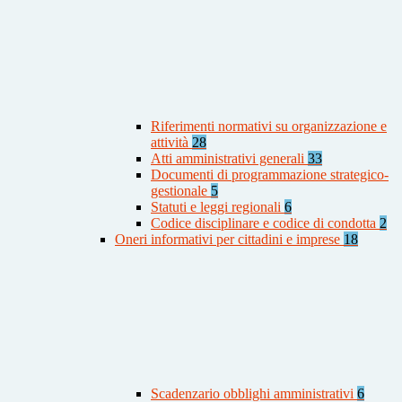
Riferimenti normativi su organizzazione e
attività
28
Atti amministrativi generali
33
Documenti di programmazione strategico-
gestionale
5
Statuti e leggi regionali
6
Codice disciplinare e codice di condotta
2
Oneri informativi per cittadini e imprese
18
Scadenzario obblighi amministrativi
6