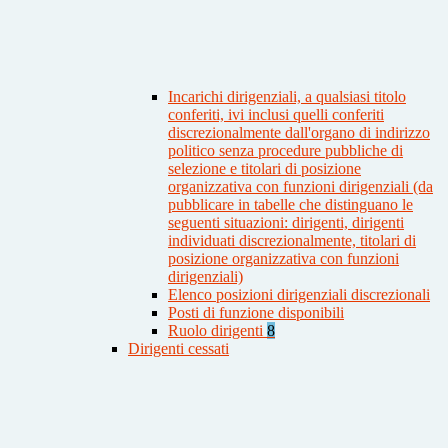
Incarichi dirigenziali, a qualsiasi titolo
conferiti, ivi inclusi quelli conferiti
discrezionalmente dall'organo di indirizzo
politico senza procedure pubbliche di
selezione e titolari di posizione
organizzativa con funzioni dirigenziali (da
pubblicare in tabelle che distinguano le
seguenti situazioni: dirigenti, dirigenti
individuati discrezionalmente, titolari di
posizione organizzativa con funzioni
dirigenziali)
Elenco posizioni dirigenziali discrezionali
Posti di funzione disponibili
Ruolo dirigenti
8
Dirigenti cessati