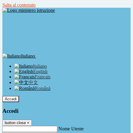
Salta al contenuto
Italiano
Italiano
English
Français
中文
Română
Accedi
Accedi
button close
×
Nome Utente