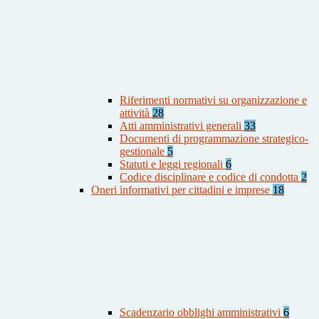
Riferimenti normativi su organizzazione e
attività
28
Atti amministrativi generali
33
Documenti di programmazione strategico-
gestionale
5
Statuti e leggi regionali
6
Codice disciplinare e codice di condotta
2
Oneri informativi per cittadini e imprese
18
Scadenzario obblighi amministrativi
6