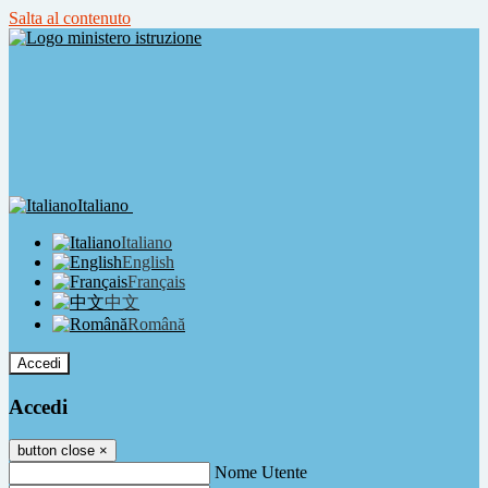
Salta al contenuto
Italiano
Italiano
English
Français
中文
Română
Accedi
Accedi
button close
×
Nome Utente