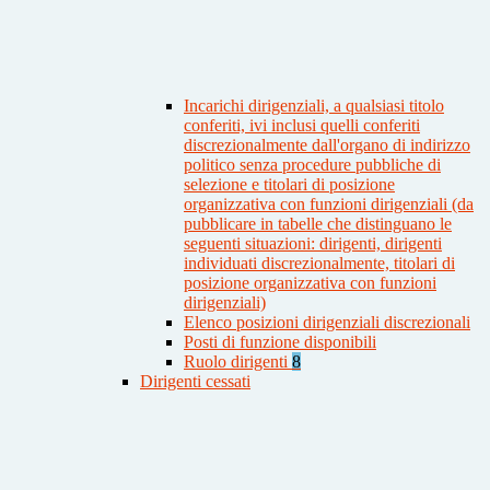
Incarichi dirigenziali, a qualsiasi titolo
conferiti, ivi inclusi quelli conferiti
discrezionalmente dall'organo di indirizzo
politico senza procedure pubbliche di
selezione e titolari di posizione
organizzativa con funzioni dirigenziali (da
pubblicare in tabelle che distinguano le
seguenti situazioni: dirigenti, dirigenti
individuati discrezionalmente, titolari di
posizione organizzativa con funzioni
dirigenziali)
Elenco posizioni dirigenziali discrezionali
Posti di funzione disponibili
Ruolo dirigenti
8
Dirigenti cessati