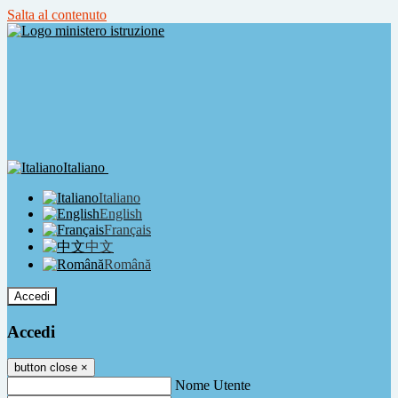
Salta al contenuto
Italiano
Italiano
English
Français
中文
Română
Accedi
Accedi
button close
×
Nome Utente