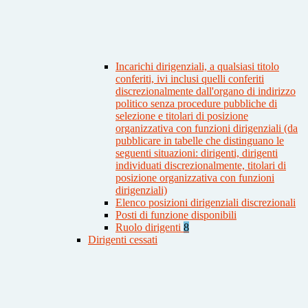
Incarichi dirigenziali, a qualsiasi titolo
conferiti, ivi inclusi quelli conferiti
discrezionalmente dall'organo di indirizzo
politico senza procedure pubbliche di
selezione e titolari di posizione
organizzativa con funzioni dirigenziali (da
pubblicare in tabelle che distinguano le
seguenti situazioni: dirigenti, dirigenti
individuati discrezionalmente, titolari di
posizione organizzativa con funzioni
dirigenziali)
Elenco posizioni dirigenziali discrezionali
Posti di funzione disponibili
Ruolo dirigenti
8
Dirigenti cessati