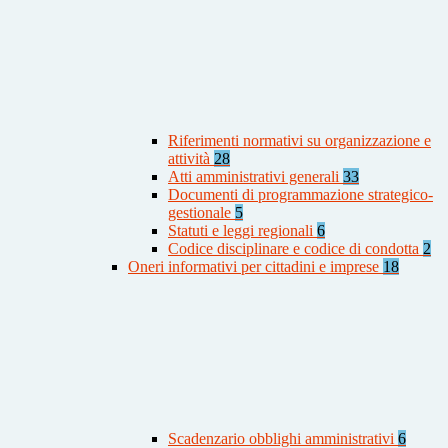
Riferimenti normativi su organizzazione e
attività
28
Atti amministrativi generali
33
Documenti di programmazione strategico-
gestionale
5
Statuti e leggi regionali
6
Codice disciplinare e codice di condotta
2
Oneri informativi per cittadini e imprese
18
Scadenzario obblighi amministrativi
6