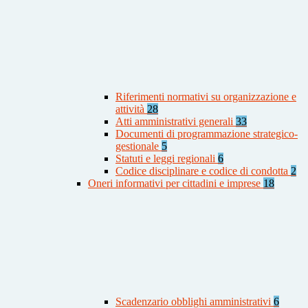
Riferimenti normativi su organizzazione e
attività
28
Atti amministrativi generali
33
Documenti di programmazione strategico-
gestionale
5
Statuti e leggi regionali
6
Codice disciplinare e codice di condotta
2
Oneri informativi per cittadini e imprese
18
Scadenzario obblighi amministrativi
6