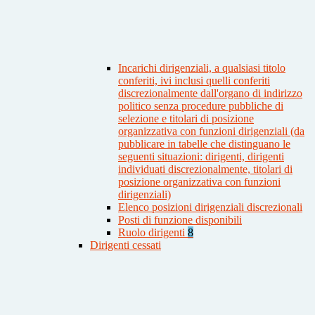
Incarichi dirigenziali, a qualsiasi titolo
conferiti, ivi inclusi quelli conferiti
discrezionalmente dall'organo di indirizzo
politico senza procedure pubbliche di
selezione e titolari di posizione
organizzativa con funzioni dirigenziali (da
pubblicare in tabelle che distinguano le
seguenti situazioni: dirigenti, dirigenti
individuati discrezionalmente, titolari di
posizione organizzativa con funzioni
dirigenziali)
Elenco posizioni dirigenziali discrezionali
Posti di funzione disponibili
Ruolo dirigenti
8
Dirigenti cessati