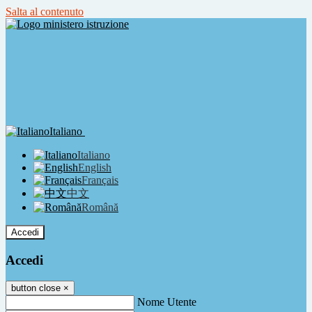
Salta al contenuto
Italiano
Italiano
English
Français
中文
Română
Accedi
Accedi
button close
×
Nome Utente