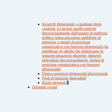
Incarichi dirigenziali, a qualsiasi titolo
conferiti, ivi inclusi quelli conferiti
discrezionalmente dall'organo di indirizzo
politico senza procedure pubbliche di
selezione e titolari di posizione
organizzativa con funzioni dirigenziali (da
pubblicare in tabelle che distinguano le
seguenti situazioni: dirigenti, dirigenti
individuati discrezionalmente, titolari di
posizione organizzativa con funzioni
dirigenziali)
Elenco posizioni dirigenziali discrezionali
Posti di funzione disponibili
Ruolo dirigenti
8
Dirigenti cessati