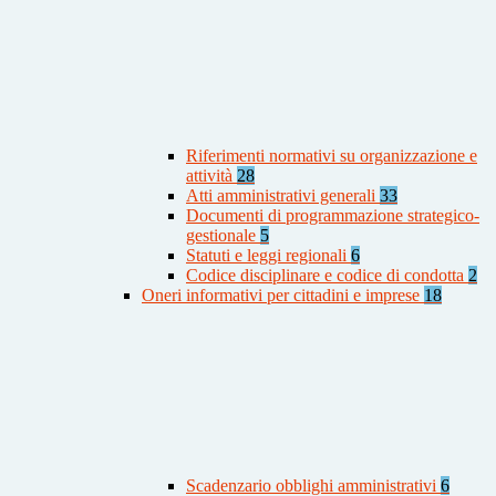
Riferimenti normativi su organizzazione e
attività
28
Atti amministrativi generali
33
Documenti di programmazione strategico-
gestionale
5
Statuti e leggi regionali
6
Codice disciplinare e codice di condotta
2
Oneri informativi per cittadini e imprese
18
Scadenzario obblighi amministrativi
6