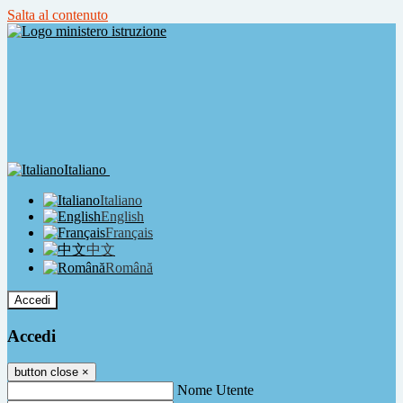
Salta al contenuto
Italiano
Italiano
English
Français
中文
Română
Accedi
Accedi
button close
×
Nome Utente