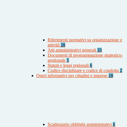
Riferimenti normativi su organizzazione e
attività
28
Atti amministrativi generali
33
Documenti di programmazione strategico-
gestionale
5
Statuti e leggi regionali
6
Codice disciplinare e codice di condotta
2
Oneri informativi per cittadini e imprese
18
Scadenzario obblighi amministrativi
6