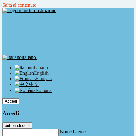
Salta al contenuto
Italiano
Italiano
English
Français
中文
Română
Accedi
Accedi
button close
×
Nome Utente