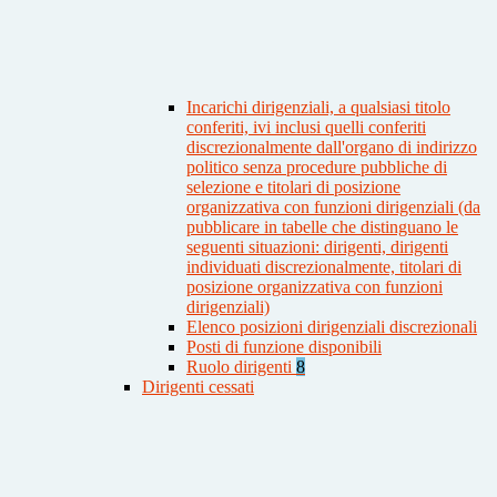
Incarichi dirigenziali, a qualsiasi titolo
conferiti, ivi inclusi quelli conferiti
discrezionalmente dall'organo di indirizzo
politico senza procedure pubbliche di
selezione e titolari di posizione
organizzativa con funzioni dirigenziali (da
pubblicare in tabelle che distinguano le
seguenti situazioni: dirigenti, dirigenti
individuati discrezionalmente, titolari di
posizione organizzativa con funzioni
dirigenziali)
Elenco posizioni dirigenziali discrezionali
Posti di funzione disponibili
Ruolo dirigenti
8
Dirigenti cessati