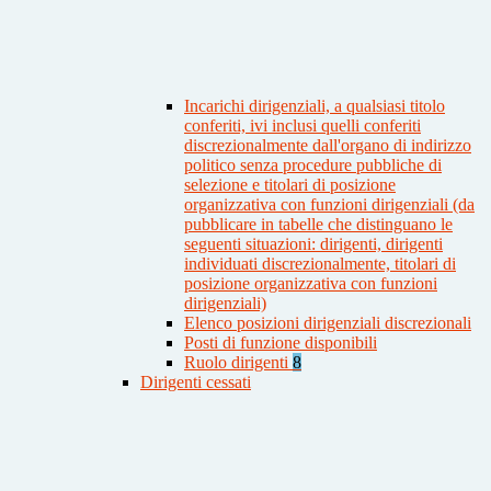
Incarichi dirigenziali, a qualsiasi titolo
conferiti, ivi inclusi quelli conferiti
discrezionalmente dall'organo di indirizzo
politico senza procedure pubbliche di
selezione e titolari di posizione
organizzativa con funzioni dirigenziali (da
pubblicare in tabelle che distinguano le
seguenti situazioni: dirigenti, dirigenti
individuati discrezionalmente, titolari di
posizione organizzativa con funzioni
dirigenziali)
Elenco posizioni dirigenziali discrezionali
Posti di funzione disponibili
Ruolo dirigenti
8
Dirigenti cessati