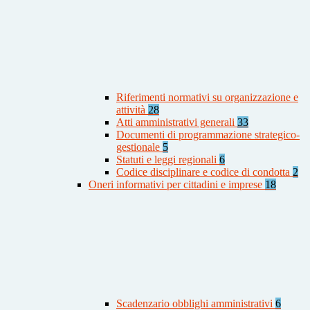
Riferimenti normativi su organizzazione e
attività
28
Atti amministrativi generali
33
Documenti di programmazione strategico-
gestionale
5
Statuti e leggi regionali
6
Codice disciplinare e codice di condotta
2
Oneri informativi per cittadini e imprese
18
Scadenzario obblighi amministrativi
6