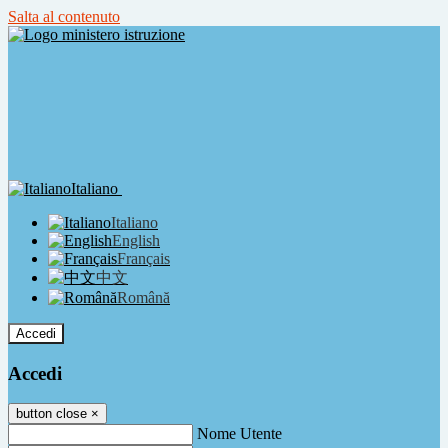
Salta al contenuto
Italiano
Italiano
English
Français
中文
Română
Accedi
Accedi
button close
×
Nome Utente