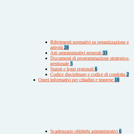
Riferimenti normativi su organizzazione e
attività
28
Atti amministrativi generali
33
Documenti di programmazione strategico-
gestionale
5
Statuti e leggi regionali
6
Codice disciplinare e codice di condotta
2
Oneri informativi per cittadini e imprese
18
Scadenzario obblighi amministrativi
6