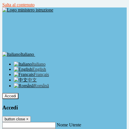
Salta al contenuto
Italiano
Italiano
English
Français
中文
Română
Accedi
Accedi
button close
×
Nome Utente