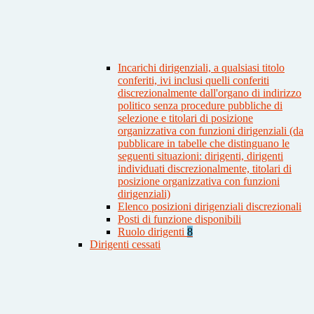
Incarichi dirigenziali, a qualsiasi titolo
conferiti, ivi inclusi quelli conferiti
discrezionalmente dall'organo di indirizzo
politico senza procedure pubbliche di
selezione e titolari di posizione
organizzativa con funzioni dirigenziali (da
pubblicare in tabelle che distinguano le
seguenti situazioni: dirigenti, dirigenti
individuati discrezionalmente, titolari di
posizione organizzativa con funzioni
dirigenziali)
Elenco posizioni dirigenziali discrezionali
Posti di funzione disponibili
Ruolo dirigenti
8
Dirigenti cessati