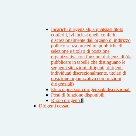
Incarichi dirigenziali, a qualsiasi titolo
conferiti, ivi inclusi quelli conferiti
discrezionalmente dall'organo di indirizzo
politico senza procedure pubbliche di
selezione e titolari di posizione
organizzativa con funzioni dirigenziali (da
pubblicare in tabelle che distinguano le
seguenti situazioni: dirigenti, dirigenti
individuati discrezionalmente, titolari di
posizione organizzativa con funzioni
dirigenziali)
Elenco posizioni dirigenziali discrezionali
Posti di funzione disponibili
Ruolo dirigenti
8
Dirigenti cessati