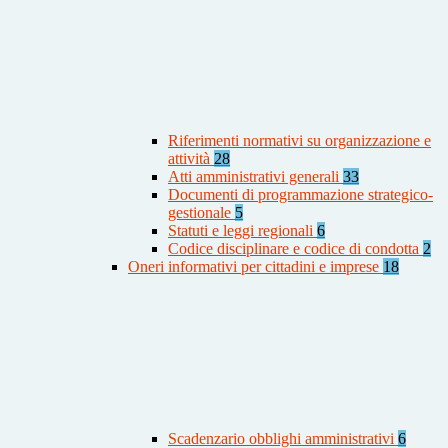
Riferimenti normativi su organizzazione e
attività
28
Atti amministrativi generali
33
Documenti di programmazione strategico-
gestionale
5
Statuti e leggi regionali
6
Codice disciplinare e codice di condotta
2
Oneri informativi per cittadini e imprese
18
Scadenzario obblighi amministrativi
6