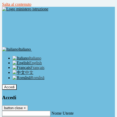
Salta al contenuto
Italiano
Italiano
English
Français
中文
Română
Accedi
Accedi
button close
×
Nome Utente