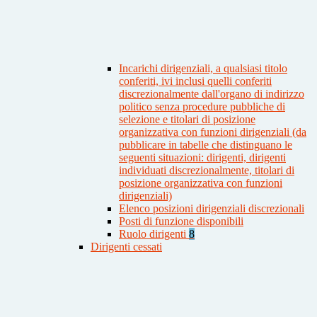
Incarichi dirigenziali, a qualsiasi titolo
conferiti, ivi inclusi quelli conferiti
discrezionalmente dall'organo di indirizzo
politico senza procedure pubbliche di
selezione e titolari di posizione
organizzativa con funzioni dirigenziali (da
pubblicare in tabelle che distinguano le
seguenti situazioni: dirigenti, dirigenti
individuati discrezionalmente, titolari di
posizione organizzativa con funzioni
dirigenziali)
Elenco posizioni dirigenziali discrezionali
Posti di funzione disponibili
Ruolo dirigenti
8
Dirigenti cessati