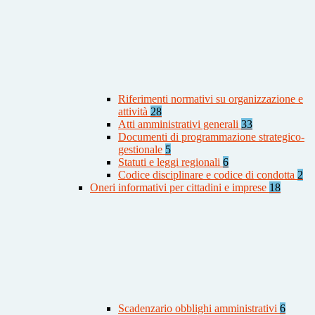
Riferimenti normativi su organizzazione e
attività
28
Atti amministrativi generali
33
Documenti di programmazione strategico-
gestionale
5
Statuti e leggi regionali
6
Codice disciplinare e codice di condotta
2
Oneri informativi per cittadini e imprese
18
Scadenzario obblighi amministrativi
6