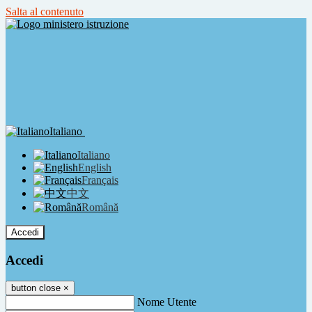
Salta al contenuto
Italiano
Italiano
English
Français
中文
Română
Accedi
Accedi
button close
×
Nome Utente