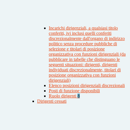
Incarichi dirigenziali, a qualsiasi titolo
conferiti, ivi inclusi quelli conferiti
discrezionalmente dall'organo di indirizzo
politico senza procedure pubbliche di
selezione e titolari di posizione
organizzativa con funzioni dirigenziali (da
pubblicare in tabelle che distinguano le
seguenti situazioni: dirigenti, dirigenti
individuati discrezionalmente, titolari di
posizione organizzativa con funzioni
dirigenziali)
Elenco posizioni dirigenziali discrezionali
Posti di funzione disponibili
Ruolo dirigenti
8
Dirigenti cessati