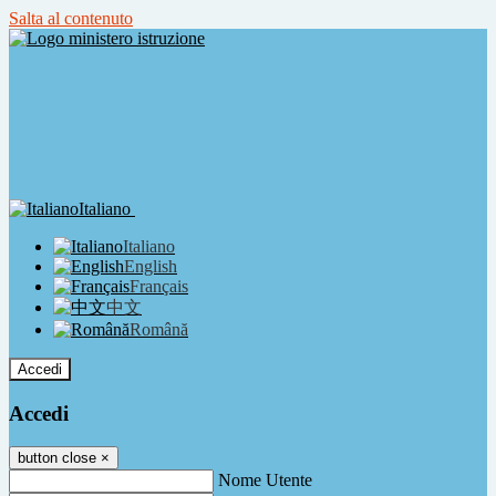
Salta al contenuto
Italiano
Italiano
English
Français
中文
Română
Accedi
Accedi
button close
×
Nome Utente