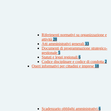
Riferimenti normativi su organizzazione e
attività
28
Atti amministrativi generali
33
Documenti di programmazione strategico-
gestionale
5
Statuti e leggi regionali
6
Codice disciplinare e codice di condotta
2
Oneri informativi per cittadini e imprese
18
Scadenzario obblighi amministrativi
6