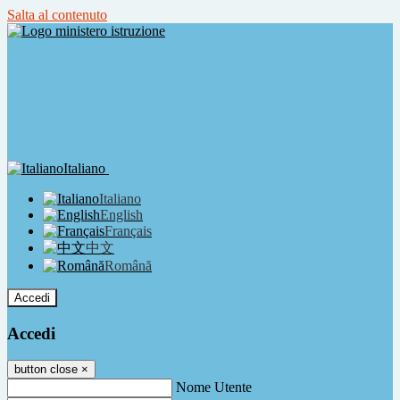
Salta al contenuto
Italiano
Italiano
English
Français
中文
Română
Accedi
Accedi
button close
×
Nome Utente