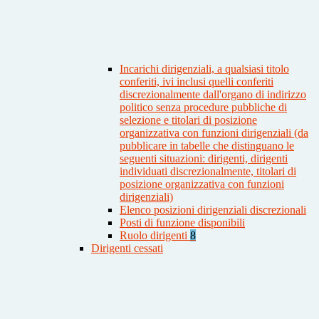
Incarichi dirigenziali, a qualsiasi titolo
conferiti, ivi inclusi quelli conferiti
discrezionalmente dall'organo di indirizzo
politico senza procedure pubbliche di
selezione e titolari di posizione
organizzativa con funzioni dirigenziali (da
pubblicare in tabelle che distinguano le
seguenti situazioni: dirigenti, dirigenti
individuati discrezionalmente, titolari di
posizione organizzativa con funzioni
dirigenziali)
Elenco posizioni dirigenziali discrezionali
Posti di funzione disponibili
Ruolo dirigenti
8
Dirigenti cessati