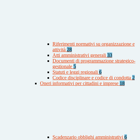
Riferimenti normativi su organizzazione e
attività
28
Atti amministrativi generali
33
Documenti di programmazione strategico-
gestionale
5
Statuti e leggi regionali
6
Codice disciplinare e codice di condotta
2
Oneri informativi per cittadini e imprese
18
Scadenzario obblighi amministrativi
6