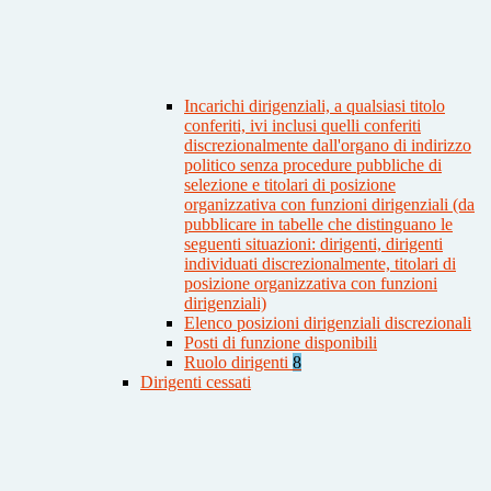
Incarichi dirigenziali, a qualsiasi titolo
conferiti, ivi inclusi quelli conferiti
discrezionalmente dall'organo di indirizzo
politico senza procedure pubbliche di
selezione e titolari di posizione
organizzativa con funzioni dirigenziali (da
pubblicare in tabelle che distinguano le
seguenti situazioni: dirigenti, dirigenti
individuati discrezionalmente, titolari di
posizione organizzativa con funzioni
dirigenziali)
Elenco posizioni dirigenziali discrezionali
Posti di funzione disponibili
Ruolo dirigenti
8
Dirigenti cessati