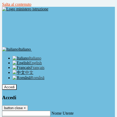
Salta al contenuto
Italiano
Italiano
English
Français
中文
Română
Accedi
Accedi
button close
×
Nome Utente