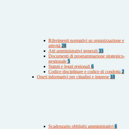
Riferimenti normativi su organizzazione e
attività
28
Atti amministrativi generali
33
Documenti di programmazione strategico-
gestionale
5
Statuti e leggi regionali
6
Codice disciplinare e codice di condotta
2
Oneri informativi per cittadini e imprese
18
Scadenzario obblighi amministrativi
6