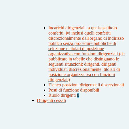
Incarichi dirigenziali, a qualsiasi titolo
conferiti, ivi inclusi quelli conferiti
discrezionalmente dall'organo di indirizzo
politico senza procedure pubbliche di
selezione e titolari di posizione
organizzativa con funzioni dirigenziali (da
pubblicare in tabelle che distinguano le
seguenti situazioni: dirigenti, dirigenti
individuati discrezionalmente, titolari di
posizione organizzativa con funzioni
dirigenziali)
Elenco posizioni dirigenziali discrezionali
Posti di funzione disponibili
Ruolo dirigenti
8
Dirigenti cessati