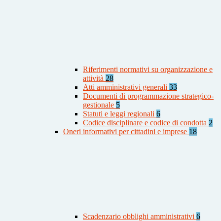
Riferimenti normativi su organizzazione e
attività
28
Atti amministrativi generali
33
Documenti di programmazione strategico-
gestionale
5
Statuti e leggi regionali
6
Codice disciplinare e codice di condotta
2
Oneri informativi per cittadini e imprese
18
Scadenzario obblighi amministrativi
6