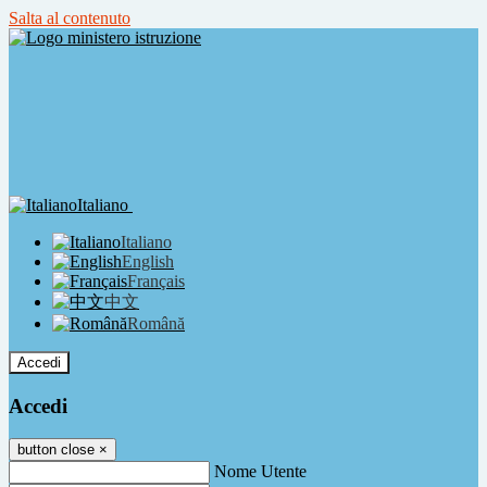
Salta al contenuto
Italiano
Italiano
English
Français
中文
Română
Accedi
Accedi
button close
×
Nome Utente