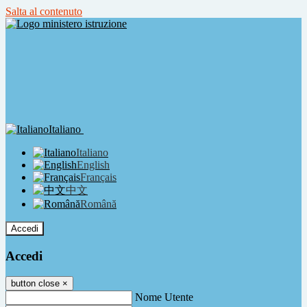
Salta al contenuto
Italiano
Italiano
English
Français
中文
Română
Accedi
Accedi
button close
×
Nome Utente