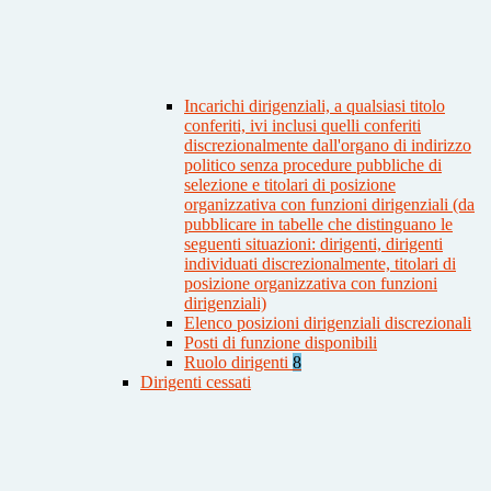
Incarichi dirigenziali, a qualsiasi titolo
conferiti, ivi inclusi quelli conferiti
discrezionalmente dall'organo di indirizzo
politico senza procedure pubbliche di
selezione e titolari di posizione
organizzativa con funzioni dirigenziali (da
pubblicare in tabelle che distinguano le
seguenti situazioni: dirigenti, dirigenti
individuati discrezionalmente, titolari di
posizione organizzativa con funzioni
dirigenziali)
Elenco posizioni dirigenziali discrezionali
Posti di funzione disponibili
Ruolo dirigenti
8
Dirigenti cessati