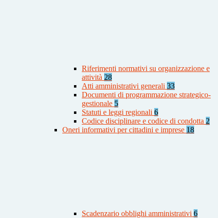
Riferimenti normativi su organizzazione e
attività
28
Atti amministrativi generali
33
Documenti di programmazione strategico-
gestionale
5
Statuti e leggi regionali
6
Codice disciplinare e codice di condotta
2
Oneri informativi per cittadini e imprese
18
Scadenzario obblighi amministrativi
6