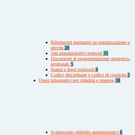
Riferimenti normativi su organizzazione e
attività
28
Atti amministrativi generali
33
Documenti di programmazione strategico-
gestionale
5
Statuti e leggi regionali
6
Codice disciplinare e codice di condotta
2
Oneri informativi per cittadini e imprese
18
Scadenzario obblighi amministrativi
6