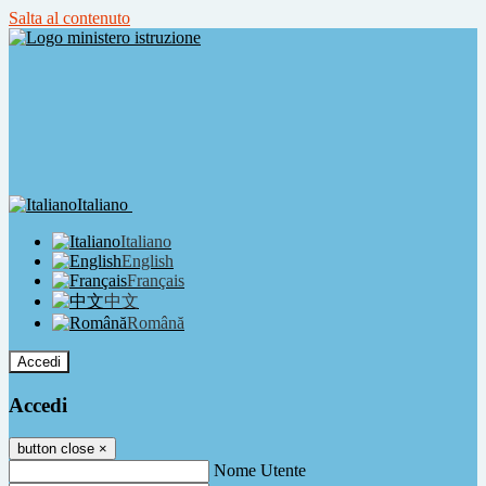
Salta al contenuto
Italiano
Italiano
English
Français
中文
Română
Accedi
Accedi
button close
×
Nome Utente