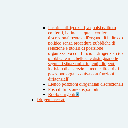
Incarichi dirigenziali, a qualsiasi titolo
conferiti, ivi inclusi quelli conferiti
discrezionalmente dall'organo di indirizzo
politico senza procedure pubbliche di
selezione e titolari di posizione
organizzativa con funzioni dirigenziali (da
pubblicare in tabelle che distinguano le
seguenti situazioni: dirigenti, dirigenti
individuati discrezionalmente, titolari di
posizione organizzativa con funzioni
dirigenziali)
Elenco posizioni dirigenziali discrezionali
Posti di funzione disponibili
Ruolo dirigenti
8
Dirigenti cessati