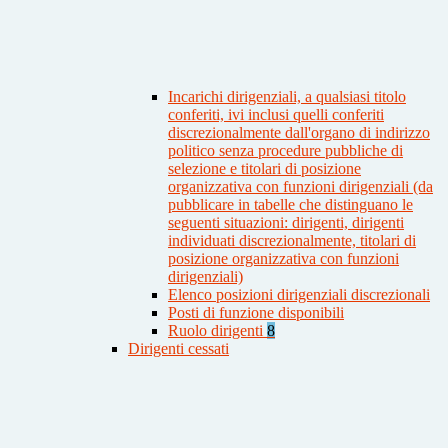
Incarichi dirigenziali, a qualsiasi titolo
conferiti, ivi inclusi quelli conferiti
discrezionalmente dall'organo di indirizzo
politico senza procedure pubbliche di
selezione e titolari di posizione
organizzativa con funzioni dirigenziali (da
pubblicare in tabelle che distinguano le
seguenti situazioni: dirigenti, dirigenti
individuati discrezionalmente, titolari di
posizione organizzativa con funzioni
dirigenziali)
Elenco posizioni dirigenziali discrezionali
Posti di funzione disponibili
Ruolo dirigenti
8
Dirigenti cessati