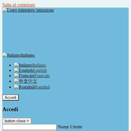
Salta al contenuto
Italiano
Italiano
English
Français
中文
Română
Accedi
Accedi
button close
×
Nome Utente