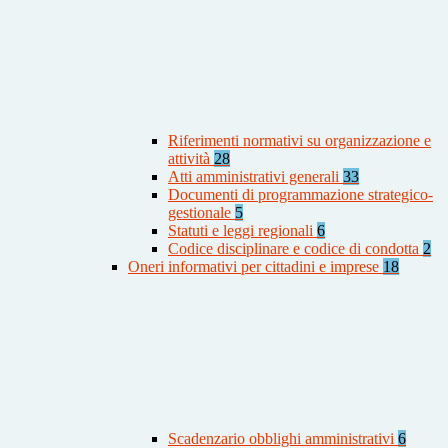
Riferimenti normativi su organizzazione e
attività
28
Atti amministrativi generali
33
Documenti di programmazione strategico-
gestionale
5
Statuti e leggi regionali
6
Codice disciplinare e codice di condotta
2
Oneri informativi per cittadini e imprese
18
Scadenzario obblighi amministrativi
6