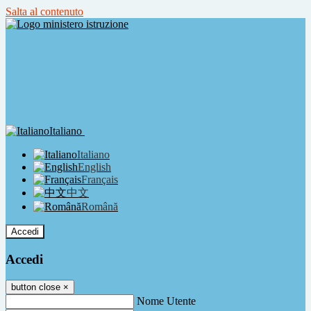
Salta al contenuto
Italiano
Italiano
English
Français
中文
Română
Accedi
Accedi
button close
×
Nome Utente