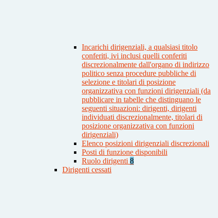
Incarichi dirigenziali, a qualsiasi titolo
conferiti, ivi inclusi quelli conferiti
discrezionalmente dall'organo di indirizzo
politico senza procedure pubbliche di
selezione e titolari di posizione
organizzativa con funzioni dirigenziali (da
pubblicare in tabelle che distinguano le
seguenti situazioni: dirigenti, dirigenti
individuati discrezionalmente, titolari di
posizione organizzativa con funzioni
dirigenziali)
Elenco posizioni dirigenziali discrezionali
Posti di funzione disponibili
Ruolo dirigenti
8
Dirigenti cessati