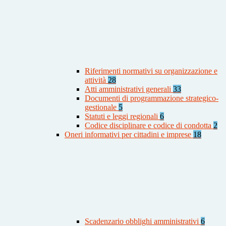
Riferimenti normativi su organizzazione e
attività
28
Atti amministrativi generali
33
Documenti di programmazione strategico-
gestionale
5
Statuti e leggi regionali
6
Codice disciplinare e codice di condotta
2
Oneri informativi per cittadini e imprese
18
Scadenzario obblighi amministrativi
6