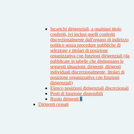
Incarichi dirigenziali, a qualsiasi titolo
conferiti, ivi inclusi quelli conferiti
discrezionalmente dall'organo di indirizzo
politico senza procedure pubbliche di
selezione e titolari di posizione
organizzativa con funzioni dirigenziali (da
pubblicare in tabelle che distinguano le
seguenti situazioni: dirigenti, dirigenti
individuati discrezionalmente, titolari di
posizione organizzativa con funzioni
dirigenziali)
Elenco posizioni dirigenziali discrezionali
Posti di funzione disponibili
Ruolo dirigenti
8
Dirigenti cessati