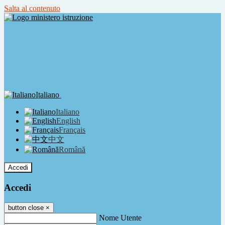
Salta al contenuto
Italiano
Italiano
English
Français
中文
Română
Accedi
Accedi
button close
×
Nome Utente