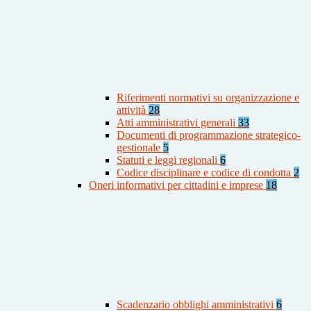
Riferimenti normativi su organizzazione e
attività
28
Atti amministrativi generali
33
Documenti di programmazione strategico-
gestionale
5
Statuti e leggi regionali
6
Codice disciplinare e codice di condotta
2
Oneri informativi per cittadini e imprese
18
Scadenzario obblighi amministrativi
6