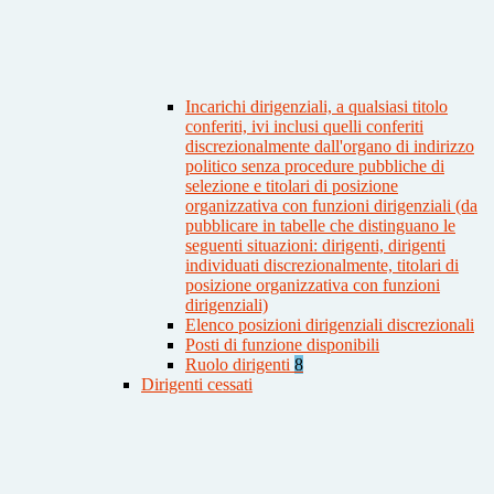
Incarichi dirigenziali, a qualsiasi titolo
conferiti, ivi inclusi quelli conferiti
discrezionalmente dall'organo di indirizzo
politico senza procedure pubbliche di
selezione e titolari di posizione
organizzativa con funzioni dirigenziali (da
pubblicare in tabelle che distinguano le
seguenti situazioni: dirigenti, dirigenti
individuati discrezionalmente, titolari di
posizione organizzativa con funzioni
dirigenziali)
Elenco posizioni dirigenziali discrezionali
Posti di funzione disponibili
Ruolo dirigenti
8
Dirigenti cessati