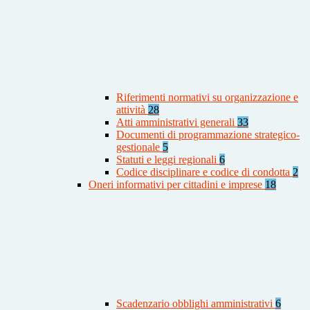
Riferimenti normativi su organizzazione e
attività
28
Atti amministrativi generali
33
Documenti di programmazione strategico-
gestionale
5
Statuti e leggi regionali
6
Codice disciplinare e codice di condotta
2
Oneri informativi per cittadini e imprese
18
Scadenzario obblighi amministrativi
6