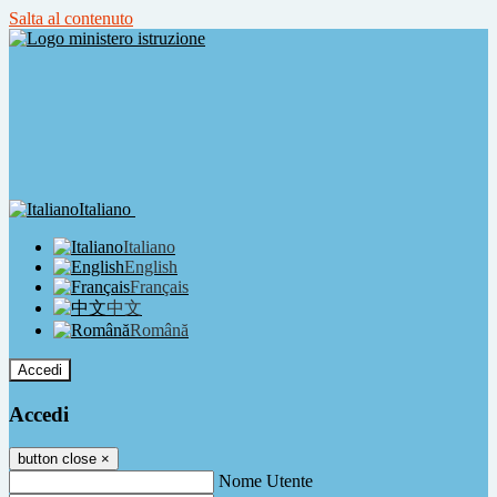
Salta al contenuto
Italiano
Italiano
English
Français
中文
Română
Accedi
Accedi
button close
×
Nome Utente