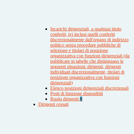
Incarichi dirigenziali, a qualsiasi titolo
conferiti, ivi inclusi quelli conferiti
discrezionalmente dall'organo di indirizzo
politico senza procedure pubbliche di
selezione e titolari di posizione
organizzativa con funzioni dirigenziali (da
pubblicare in tabelle che distinguano le
seguenti situazioni: dirigenti, dirigenti
individuati discrezionalmente, titolari di
posizione organizzativa con funzioni
dirigenziali)
Elenco posizioni dirigenziali discrezionali
Posti di funzione disponibili
Ruolo dirigenti
8
Dirigenti cessati