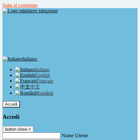
Salta al contenuto
Italiano
Italiano
English
Français
中文
Română
Accedi
Accedi
button close
×
Nome Utente