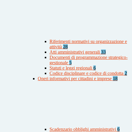
Riferimenti normativi su organizzazione e
attività
28
Atti amministrativi generali
33
Documenti di programmazione strategico-
gestionale
5
Statuti e leggi regionali
6
Codice disciplinare e codice di condotta
2
Oneri informativi per cittadini e imprese
18
Scadenzario obblighi amministrativi
6