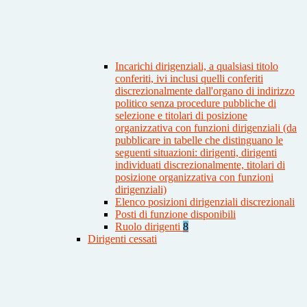
Incarichi dirigenziali, a qualsiasi titolo
conferiti, ivi inclusi quelli conferiti
discrezionalmente dall'organo di indirizzo
politico senza procedure pubbliche di
selezione e titolari di posizione
organizzativa con funzioni dirigenziali (da
pubblicare in tabelle che distinguano le
seguenti situazioni: dirigenti, dirigenti
individuati discrezionalmente, titolari di
posizione organizzativa con funzioni
dirigenziali)
Elenco posizioni dirigenziali discrezionali
Posti di funzione disponibili
Ruolo dirigenti
8
Dirigenti cessati