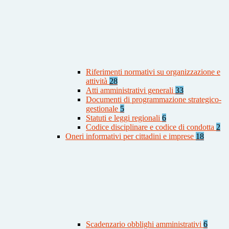
Riferimenti normativi su organizzazione e
attività
28
Atti amministrativi generali
33
Documenti di programmazione strategico-
gestionale
5
Statuti e leggi regionali
6
Codice disciplinare e codice di condotta
2
Oneri informativi per cittadini e imprese
18
Scadenzario obblighi amministrativi
6