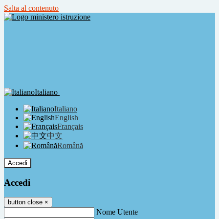
Salta al contenuto
Italiano
Italiano
English
Français
中文
Română
Accedi
Accedi
button close
×
Nome Utente