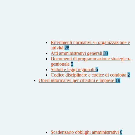
Riferimenti normativi su organizzazione e
attività
28
Atti amministrativi generali
33
Documenti di programmazione strategico-
gestionale
5
Statuti e leggi regionali
6
Codice disciplinare e codice di condotta
2
Oneri informativi per cittadini e imprese
18
Scadenzario obblighi amministrativi
6