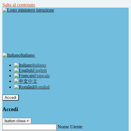
Salta al contenuto
Italiano
Italiano
English
Français
中文
Română
Accedi
Accedi
button close
×
Nome Utente