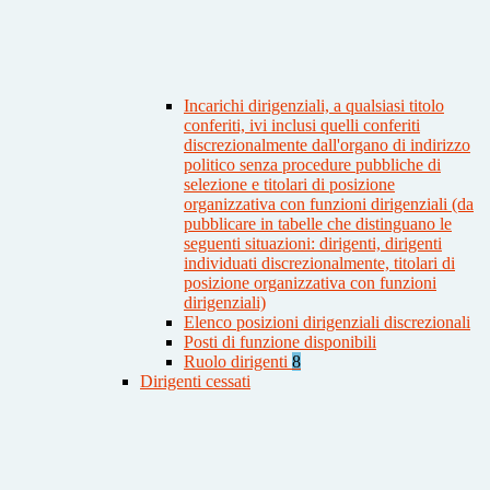
Incarichi dirigenziali, a qualsiasi titolo
conferiti, ivi inclusi quelli conferiti
discrezionalmente dall'organo di indirizzo
politico senza procedure pubbliche di
selezione e titolari di posizione
organizzativa con funzioni dirigenziali (da
pubblicare in tabelle che distinguano le
seguenti situazioni: dirigenti, dirigenti
individuati discrezionalmente, titolari di
posizione organizzativa con funzioni
dirigenziali)
Elenco posizioni dirigenziali discrezionali
Posti di funzione disponibili
Ruolo dirigenti
8
Dirigenti cessati