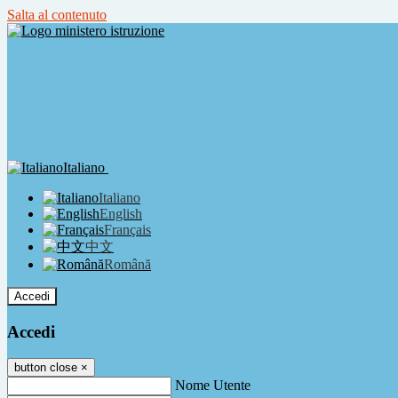
Salta al contenuto
Italiano
Italiano
English
Français
中文
Română
Accedi
Accedi
button close
×
Nome Utente