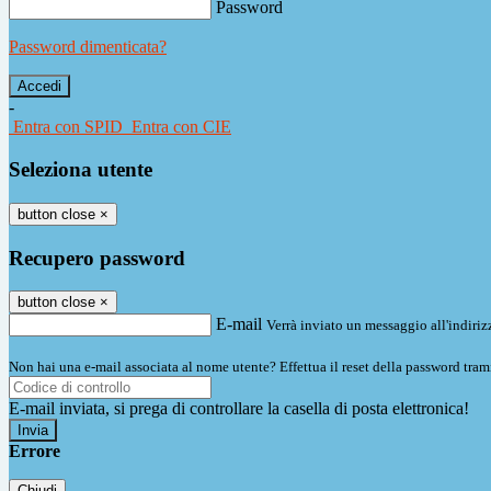
Password
Password dimenticata?
-
Entra con SPID
Entra con CIE
Seleziona utente
button close
×
Recupero password
button close
×
E-mail
Verrà inviato un messaggio all'indirizz
Non hai una e-mail associata al nome utente? Effettua il reset della password tram
E-mail inviata, si prega di controllare la casella di posta elettronica!
Errore
Chiudi