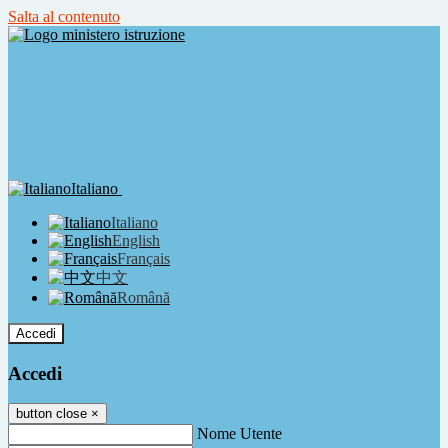
Salta al contenuto
Italiano
Italiano
English
Français
中文
Română
Accedi
Accedi
button close
×
Nome Utente