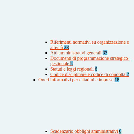
Riferimenti normativi su organizzazione e
attività
28
Atti amministrativi generali
33
Documenti di programmazione strategico-
gestionale
5
Statuti e leggi regionali
6
Codice disciplinare e codice di condotta
2
Oneri informativi per cittadini e imprese
18
Scadenzario obblighi amministrativi
6