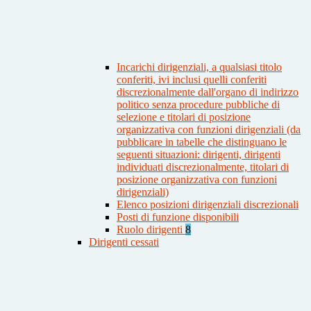
Incarichi dirigenziali, a qualsiasi titolo
conferiti, ivi inclusi quelli conferiti
discrezionalmente dall'organo di indirizzo
politico senza procedure pubbliche di
selezione e titolari di posizione
organizzativa con funzioni dirigenziali (da
pubblicare in tabelle che distinguano le
seguenti situazioni: dirigenti, dirigenti
individuati discrezionalmente, titolari di
posizione organizzativa con funzioni
dirigenziali)
Elenco posizioni dirigenziali discrezionali
Posti di funzione disponibili
Ruolo dirigenti
8
Dirigenti cessati