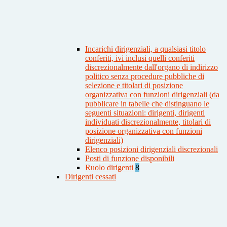
Incarichi dirigenziali, a qualsiasi titolo
conferiti, ivi inclusi quelli conferiti
discrezionalmente dall'organo di indirizzo
politico senza procedure pubbliche di
selezione e titolari di posizione
organizzativa con funzioni dirigenziali (da
pubblicare in tabelle che distinguano le
seguenti situazioni: dirigenti, dirigenti
individuati discrezionalmente, titolari di
posizione organizzativa con funzioni
dirigenziali)
Elenco posizioni dirigenziali discrezionali
Posti di funzione disponibili
Ruolo dirigenti
8
Dirigenti cessati