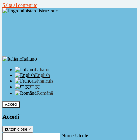
Salta al contenuto
Italiano
Italiano
English
Français
中文
Română
Accedi
Accedi
button close
×
Nome Utente