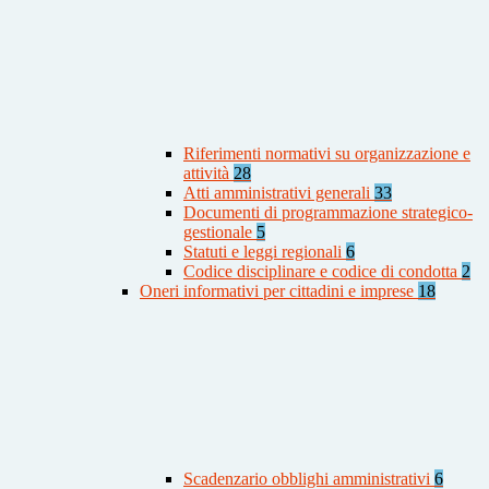
Riferimenti normativi su organizzazione e
attività
28
Atti amministrativi generali
33
Documenti di programmazione strategico-
gestionale
5
Statuti e leggi regionali
6
Codice disciplinare e codice di condotta
2
Oneri informativi per cittadini e imprese
18
Scadenzario obblighi amministrativi
6