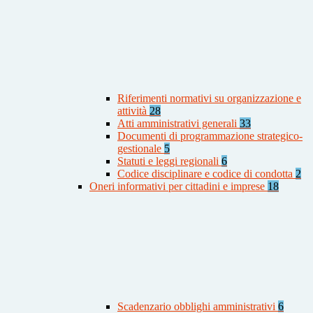
Riferimenti normativi su organizzazione e
attività
28
Atti amministrativi generali
33
Documenti di programmazione strategico-
gestionale
5
Statuti e leggi regionali
6
Codice disciplinare e codice di condotta
2
Oneri informativi per cittadini e imprese
18
Scadenzario obblighi amministrativi
6