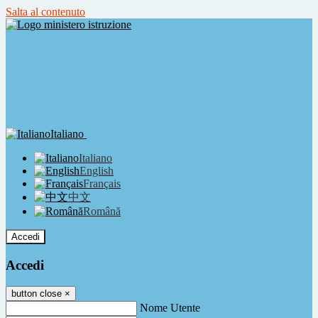
Salta al contenuto
Italiano
Italiano
English
Français
中文
Română
Accedi
Accedi
button close
×
Nome Utente