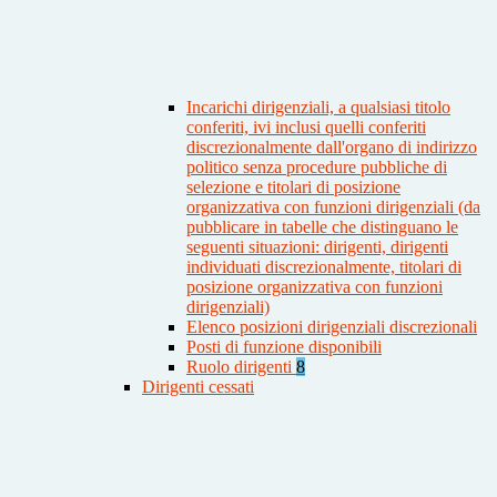
Incarichi dirigenziali, a qualsiasi titolo
conferiti, ivi inclusi quelli conferiti
discrezionalmente dall'organo di indirizzo
politico senza procedure pubbliche di
selezione e titolari di posizione
organizzativa con funzioni dirigenziali (da
pubblicare in tabelle che distinguano le
seguenti situazioni: dirigenti, dirigenti
individuati discrezionalmente, titolari di
posizione organizzativa con funzioni
dirigenziali)
Elenco posizioni dirigenziali discrezionali
Posti di funzione disponibili
Ruolo dirigenti
8
Dirigenti cessati