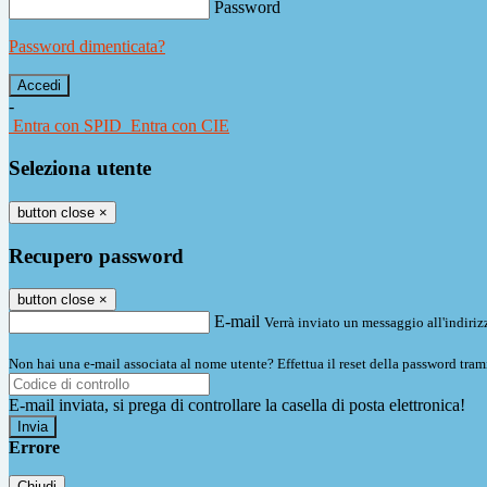
Password
Password dimenticata?
-
Entra con SPID
Entra con CIE
Seleziona utente
button close
×
Recupero password
button close
×
E-mail
Verrà inviato un messaggio all'indirizz
Non hai una e-mail associata al nome utente? Effettua il reset della password tram
E-mail inviata, si prega di controllare la casella di posta elettronica!
Errore
Chiudi