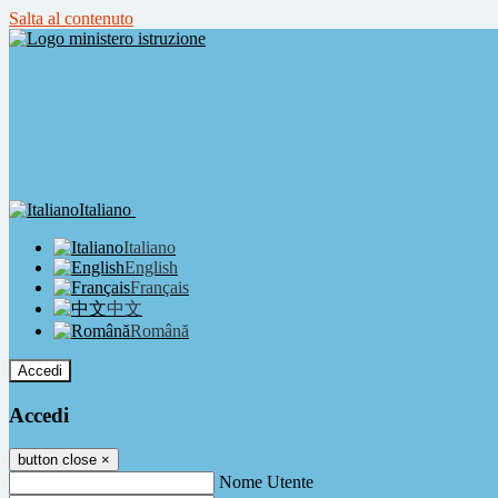
Salta al contenuto
Italiano
Italiano
English
Français
中文
Română
Accedi
Accedi
button close
×
Nome Utente