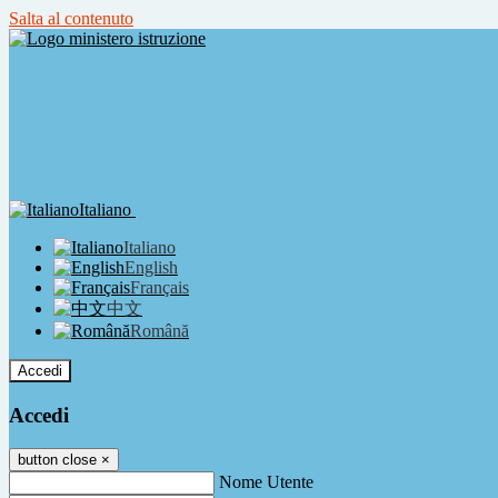
Salta al contenuto
Italiano
Italiano
English
Français
中文
Română
Accedi
Accedi
button close
×
Nome Utente