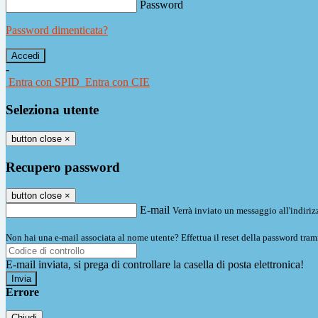
Password
Password dimenticata?
-
Entra con SPID
Entra con CIE
Seleziona utente
button close
×
Recupero password
button close
×
E-mail
Verrà inviato un messaggio all'indirizz
Non hai una e-mail associata al nome utente? Effettua il reset della password tram
E-mail inviata, si prega di controllare la casella di posta elettronica!
Errore
Chiudi