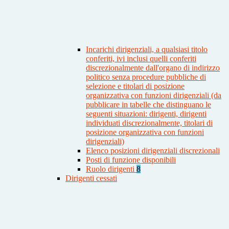
Incarichi dirigenziali, a qualsiasi titolo
conferiti, ivi inclusi quelli conferiti
discrezionalmente dall'organo di indirizzo
politico senza procedure pubbliche di
selezione e titolari di posizione
organizzativa con funzioni dirigenziali (da
pubblicare in tabelle che distinguano le
seguenti situazioni: dirigenti, dirigenti
individuati discrezionalmente, titolari di
posizione organizzativa con funzioni
dirigenziali)
Elenco posizioni dirigenziali discrezionali
Posti di funzione disponibili
Ruolo dirigenti
8
Dirigenti cessati