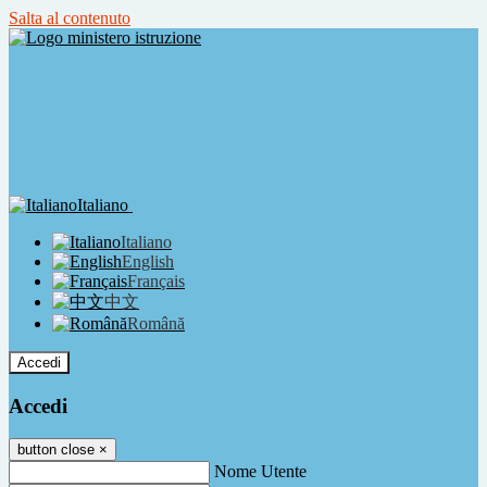
Salta al contenuto
Italiano
Italiano
English
Français
中文
Română
Accedi
Accedi
button close
×
Nome Utente