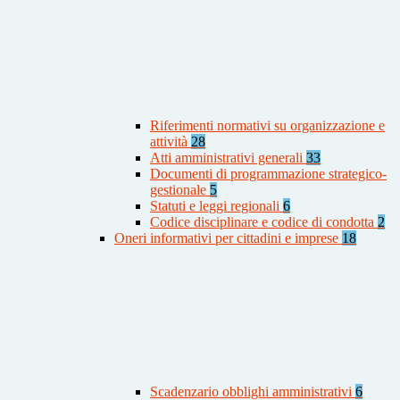
Riferimenti normativi su organizzazione e
attività
28
Atti amministrativi generali
33
Documenti di programmazione strategico-
gestionale
5
Statuti e leggi regionali
6
Codice disciplinare e codice di condotta
2
Oneri informativi per cittadini e imprese
18
Scadenzario obblighi amministrativi
6