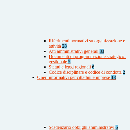
Riferimenti normativi su organizzazione e
attività
28
Atti amministrativi generali
33
Documenti di programmazione strategico-
gestionale
5
Statuti e leggi regionali
6
Codice disciplinare e codice di condotta
2
Oneri informativi per cittadini e imprese
18
Scadenzario obblighi amministrativi
6