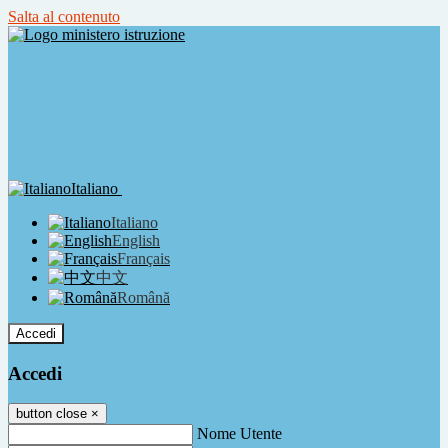
Salta al contenuto
Italiano
Italiano
English
Français
中文
Română
Accedi
Accedi
button close
×
Nome Utente