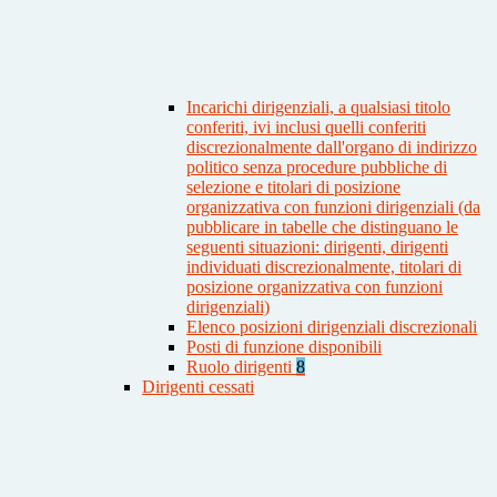
Incarichi dirigenziali, a qualsiasi titolo
conferiti, ivi inclusi quelli conferiti
discrezionalmente dall'organo di indirizzo
politico senza procedure pubbliche di
selezione e titolari di posizione
organizzativa con funzioni dirigenziali (da
pubblicare in tabelle che distinguano le
seguenti situazioni: dirigenti, dirigenti
individuati discrezionalmente, titolari di
posizione organizzativa con funzioni
dirigenziali)
Elenco posizioni dirigenziali discrezionali
Posti di funzione disponibili
Ruolo dirigenti
8
Dirigenti cessati