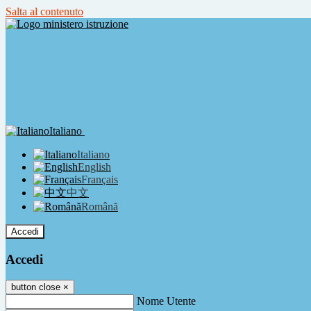
Salta al contenuto
Italiano
Italiano
English
Français
中文
Română
Accedi
Accedi
button close
×
Nome Utente