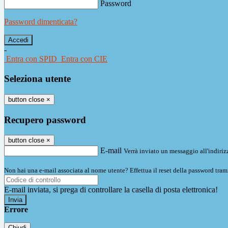
Password
Password dimenticata?
-
Entra con SPID
Entra con CIE
Seleziona utente
button close
×
Recupero password
button close
×
E-mail
Verrà inviato un messaggio all'indirizz
Non hai una e-mail associata al nome utente? Effettua il reset della password tram
E-mail inviata, si prega di controllare la casella di posta elettronica!
Errore
Chiudi