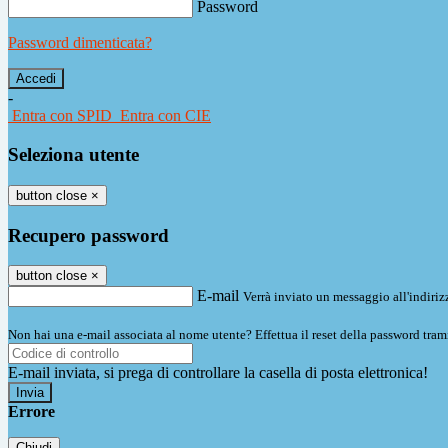
Password
Password dimenticata?
-
Entra con SPID
Entra con CIE
Seleziona utente
button close
×
Recupero password
button close
×
E-mail
Verrà inviato un messaggio all'indirizz
Non hai una e-mail associata al nome utente? Effettua il reset della password tram
E-mail inviata, si prega di controllare la casella di posta elettronica!
Errore
Chiudi