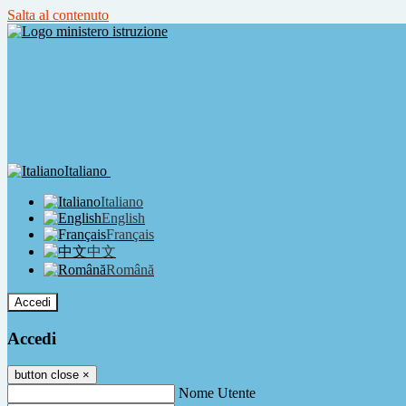
Salta al contenuto
Italiano
Italiano
English
Français
中文
Română
Accedi
Accedi
button close
×
Nome Utente