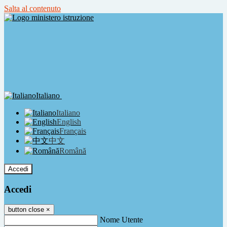
Salta al contenuto
Italiano
Italiano
English
Français
中文
Română
Accedi
Accedi
button close
×
Nome Utente