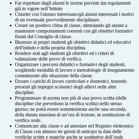
Far rispettare dagli alunni le norme previste dai regolamenti
già in vigore nell’Istituto
Chiarire con l'alunno interessato/gli alunni interessati i motivi
di un eventuale provvedimento disciplinare.
Creare un positivo clima di classe, stimolando gli alunni a
mantenere comportamenti coerenti con gli obiettivi formativi
fissati dal Consiglio di classe.
Illustrare ai propri studenti gli obiettivi didattici ed educativi
dell'istituto e della propria disciplina.
Rendere noti agli studenti gli obiettivi ed i criteri di
valutazione delle prove dì verifica.
Organizzare i percorsi didattici e formativi degli studenti,
scegliendo modalità di lavoro e metodologie di insegnamento
commisurate alla situazione della classe.
Dosare i carichi di lavoro curricolari e domestici, tenendo
presenti gli impegni scolastici degli allievi nelle altre
discipline.
Programmare di norma non più di una prova scritta (delle
discipline che prevedono la verifica scritta) nello stesso
giorno; ne potrà essere somministrata anche una seconda,
della durata massima di un’ora di lezione, in sostituzione di
verifica orale.
Comunicare alla classe e ad annotare nel Registro elettronico
di Classe con almeno tre giorni di anticipo la data delle
verifiche scritte e pratiche anche se sostitutive dell’orale