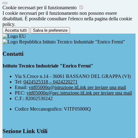
Cookie necessari per il funzionamento
I cookie necessari per il funzionamento non possono essere
disabilitati. È possibile consultare l'elenco nella pagina della cookie
policy.
Accetta tutti
Salva le preferenze
Istituto Tecnico Industriale "Enrico Fermi"
Contatti
Istituto Tecnico Industriale "Enrico Fermi"
Via S.Croce n.14 - 36061 BASSANO DEL GRAPPA (VI)
Tel:
0424525318 – 0424220271
Email:
vitf05000q@istruzione.it
Link per inviare una mail
PEC:
vitf05000q@pec.istruzione.it
Link per inviare una mail
C.F.: 82002530242
Codice Meccanografico: VITF05000Q
Sezione Link Utili