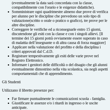
(eventualmente la data sarà concordata con la classe,
compatibilmente con l'orario e le esigenze didattiche).
Somministrare ogni quadrimestre almeno due prove di verifica
per alunno per le discipline che prevedono un solo tipo di
valutazione(scritto o orale o pratico o grafico), tre prove per le
altre discipline.
Correggere le verifiche ed a riconsegnarle entro 15 giorni,
discutendone gli esiti con la classe e con i singoli allievi. [Il
termine dei 15 giorni potrà ovviamente essere superato in caso
di malattia dell’insegnante o di altra causa di forza maggiore]
Applicare nella valutazione del profitto e della disciplina i
criteri approvati dal C.d.D.
Registrare tempestivamente gli esiti delle varie prove nel
Registro Elettronico.
Informare i genitori delle difficoltà o del disagio che gli alunni
eventualmente dimostrino nella vita scolastica, sia negli aspetti
comportamentali che di apprendimento.
Gli Studenti
Utilizzano il libretto presenze per:
Far firmare puntualmente le comunicazioni scuola - famiglia.
Giustificare le assenze e/o i ritardi in ingresso o le uscite
anticipate.