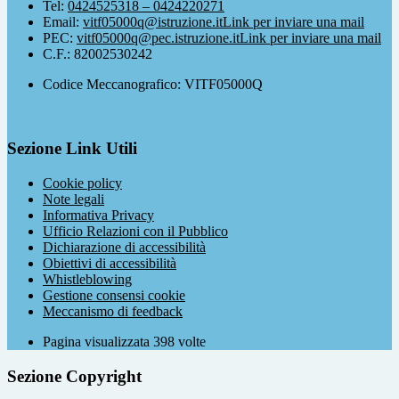
Tel:
0424525318 – 0424220271
Email:
vitf05000q@istruzione.it
Link per inviare una mail
PEC:
vitf05000q@pec.istruzione.it
Link per inviare una mail
C.F.: 82002530242
Codice Meccanografico: VITF05000Q
Sezione Link Utili
Cookie policy
Note legali
Informativa Privacy
Ufficio Relazioni con il Pubblico
Dichiarazione di accessibilità
Obiettivi di accessibilità
Whistleblowing
Gestione consensi cookie
Meccanismo di feedback
Pagina visualizzata
398
volte
Sezione Copyright