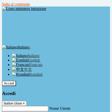
Salta al contenuto
Italiano
Italiano
English
Français
中文
Română
Accedi
Accedi
button close
×
Nome Utente