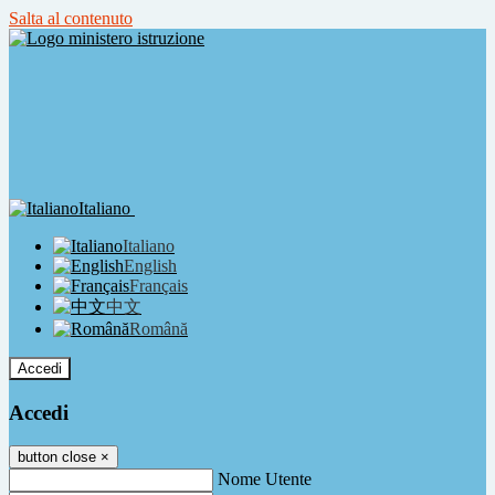
Salta al contenuto
Italiano
Italiano
English
Français
中文
Română
Accedi
Accedi
button close
×
Nome Utente