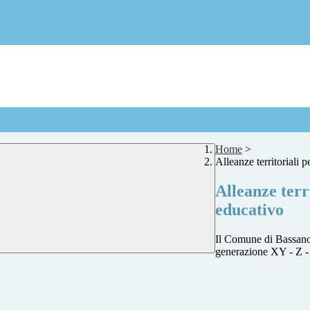
Home
>
Alleanze territoriali 
Alleanze terr
educativo
Il Comune di Bassano d
generazione XY - Z -