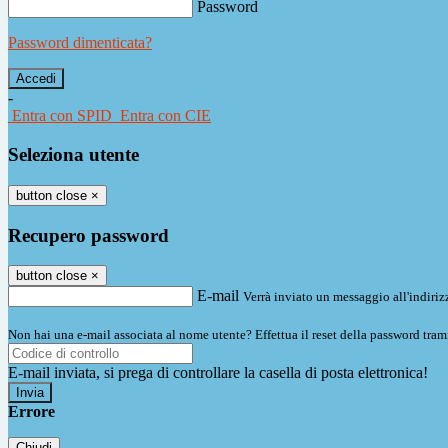
Password
Password dimenticata?
-
Entra con SPID
Entra con CIE
Seleziona utente
button close
×
Recupero password
button close
×
E-mail
Verrà inviato un messaggio all'indirizz
Non hai una e-mail associata al nome utente? Effettua il reset della password tram
E-mail inviata, si prega di controllare la casella di posta elettronica!
Errore
Chiudi