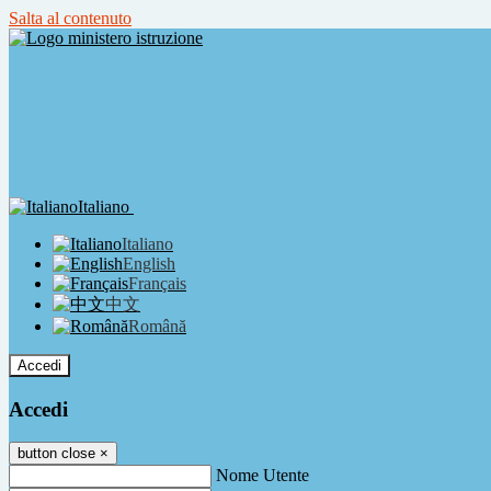
Salta al contenuto
Italiano
Italiano
English
Français
中文
Română
Accedi
Accedi
button close
×
Nome Utente