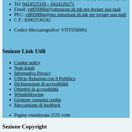
Tel:
0424525318 – 0424220271
Email:
vitf05000q@istruzione.it
Link per inviare una mail
PEC:
vitf05000q@pec.istruzione.it
Link per inviare una mail
C.F.: 82002530242
Codice Meccanografico: VITF05000Q
Sezione Link Utili
Cookie policy
Note legali
Informativa Privacy
Ufficio Relazioni con il Pubblico
Dichiarazione di accessibilità
Obiettivi di accessibilità
Whistleblowing
Gestione consensi cookie
Meccanismo di feedback
Pagina visualizzata
2535
volte
Sezione Copyright