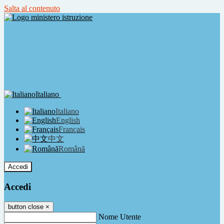
Salta al contenuto
Italiano
Italiano
English
Français
中文
Română
Accedi
Accedi
button close
×
Nome Utente