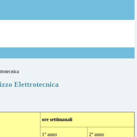
trotecnica
izzo Elettrotecnica
ore settimanali
1° anno
2° anno