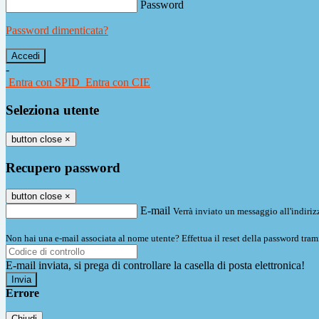
Password
Password dimenticata?
-
Entra con SPID
Entra con CIE
Seleziona utente
button close
×
Recupero password
button close
×
E-mail
Verrà inviato un messaggio all'indirizz
Non hai una e-mail associata al nome utente? Effettua il reset della password tram
E-mail inviata, si prega di controllare la casella di posta elettronica!
Errore
Chiudi