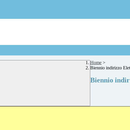
Home
>
Biennio indirizzo Elet
Biennio indir