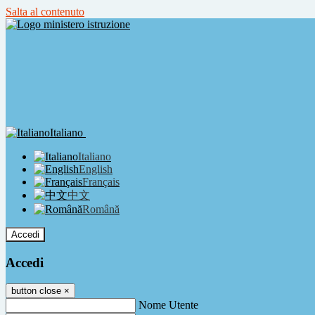
Salta al contenuto
Italiano
Italiano
English
Français
中文
Română
Accedi
Accedi
button close
×
Nome Utente