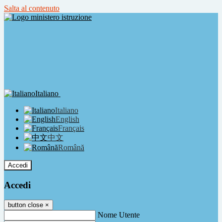
Salta al contenuto
Italiano
Italiano
English
Français
中文
Română
Accedi
Accedi
button close
×
Nome Utente