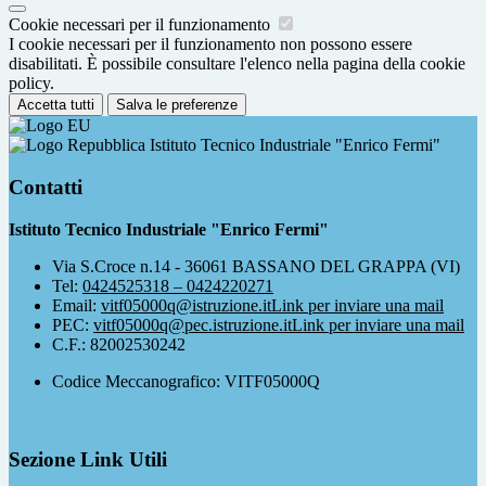
Cookie necessari per il funzionamento
I cookie necessari per il funzionamento non possono essere
disabilitati. È possibile consultare l'elenco nella pagina della cookie
policy.
Accetta tutti
Salva le preferenze
Istituto Tecnico Industriale "Enrico Fermi"
Contatti
Istituto Tecnico Industriale "Enrico Fermi"
Via S.Croce n.14 - 36061 BASSANO DEL GRAPPA (VI)
Tel:
0424525318 – 0424220271
Email:
vitf05000q@istruzione.it
Link per inviare una mail
PEC:
vitf05000q@pec.istruzione.it
Link per inviare una mail
C.F.: 82002530242
Codice Meccanografico: VITF05000Q
Sezione Link Utili